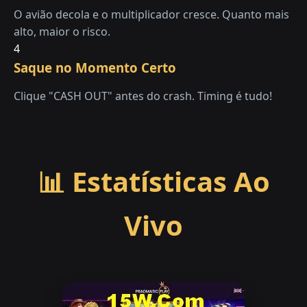
O avião decola e o multiplicador cresce. Quanto mais
alto, maior o risco.
4
Saque no Momento Certo
Clique "CASH OUT" antes do crash. Timing é tudo!
📊 Estatísticas Ao
Vivo