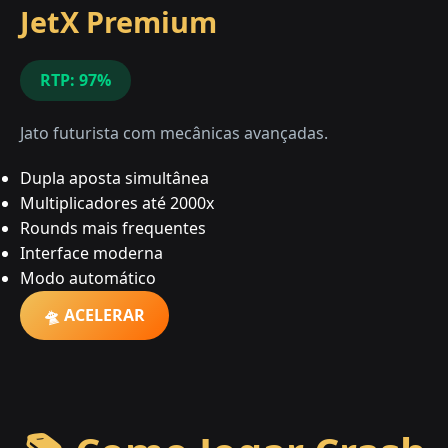
JetX Premium
RTP: 97%
Jato futurista com mecânicas avançadas.
Dupla aposta simultânea
Multiplicadores até 2000x
Rounds mais frequentes
Interface moderna
Modo automático
🛸 ACELERAR