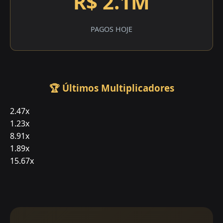
R$ 2.1M
PAGOS HOJE
🏆 Últimos Multiplicadores
2.47x
1.23x
8.91x
1.89x
15.67x