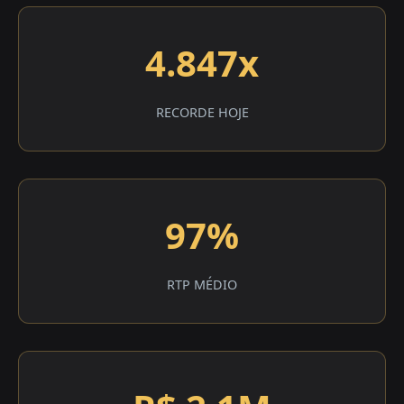
4.847x
RECORDE HOJE
97%
RTP MÉDIO