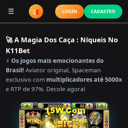
☰
LOGIN
CADASTRO
🚀 A Magia Dos Caça : Níqueis No
K11Bet
⚡
Os jogos mais emocionantes do
Brasil!
Aviator original, Spaceman
exclusivo com
multiplicadores até 5000x
e RTP de 97%. Decole agora!