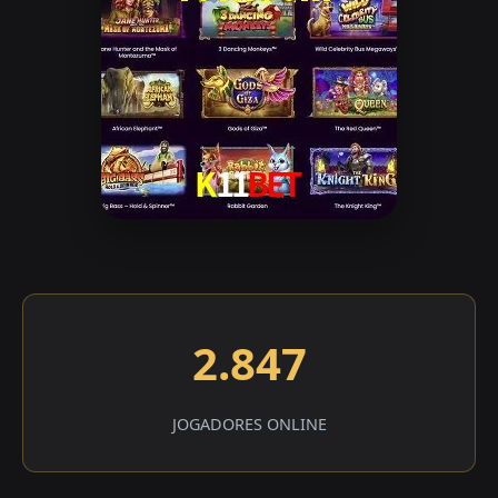
2.847
JOGADORES ONLINE