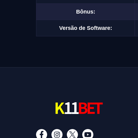
Bônus:
Versão de Software: