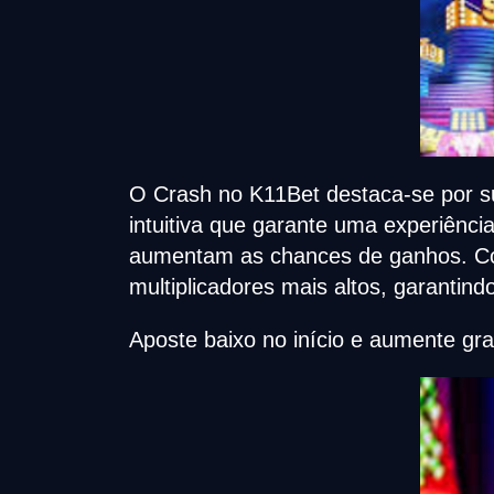
O Crash no K11Bet destaca-se por su
intuitiva que garante uma experiênci
aumentam as chances de ganhos. C
multiplicadores mais altos, garantin
Aposte baixo no início e aumente gra