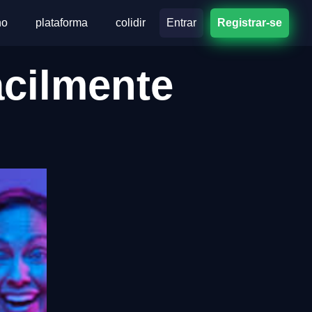
no
plataforma
colidir
Entrar
Registrar-se
acilmente